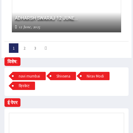
ADHARSH SWARAJ 12 JUNE...
12 June, 2025
1
2
3
विशेष:
navi mumbai
Shivsena
Nirav Modi
क्रिकेट
ई पेपर