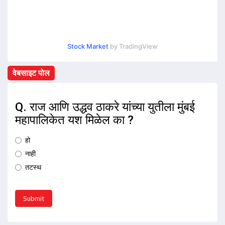
Stock Market
by TradingView
वेबसाइट पोल
Q. राज आणि उद्धव ठाकरे यांच्या युतीला मुंबई
महापालिकेत यश मिळेल का ?
हो
नाही
तटस्थ
Submit