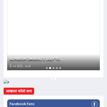
ADHARSH SWARAJ 2 JULY TO...
AD
02 July, 2026
2
आम्हाला फॉलो करा
Facebook Fans